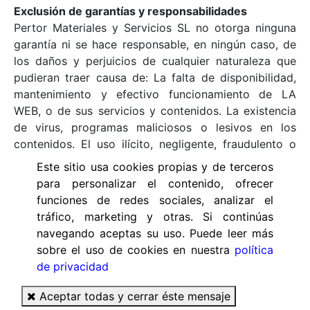
Exclusión de garantías y responsabilidades
Pertor Materiales y Servicios SL no otorga ninguna
garantía ni se hace responsable, en ningún caso, de
los daños y perjuicios de cualquier naturaleza que
pudieran traer causa de: La falta de disponibilidad,
mantenimiento y efectivo funcionamiento de LA
WEB, o de sus servicios y contenidos. La existencia
de virus, programas maliciosos o lesivos en los
contenidos. El uso ilícito, negligente, fraudulento o
contrario a este Aviso Legal. La falta de licitud,
Este sitio usa cookies propias y de terceros
calidad, fiabilidad, utilidad y disponibilidad de los
para personalizar el contenido, ofrecer
servicios prestados por terceros y puestos a
funciones de redes sociales, analizar el
disposición de los usuarios en LA WEB. Los daños
tráfico, marketing y otras. Si continúas
que pudieran dimanar del uso ilegal o indebido de LA
navegando aceptas su uso. Puede leer más
WEB.
sobre el uso de cookies en nuestra
política
de privacidad
Ley aplicable y jurisdicción
Con carácter general las relaciones entre Pertor
Aceptar todas y cerrar éste mensaje
Materiales y Servicios SL con los usuarios de sus